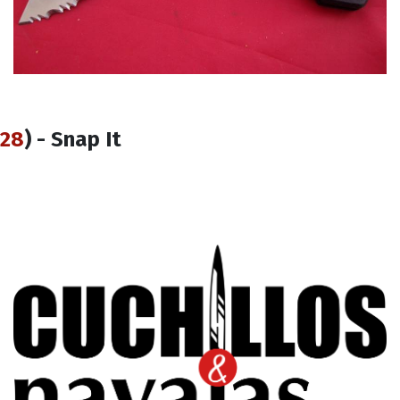
28
) - Snap It