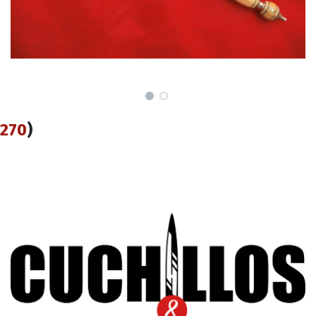
270
)