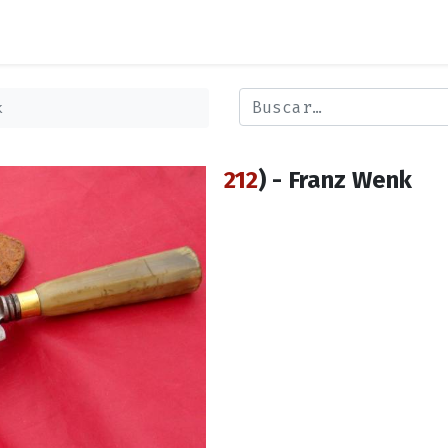
k
212
) - Franz Wenk