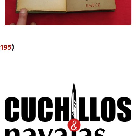
195
)