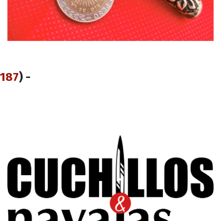
187
) -