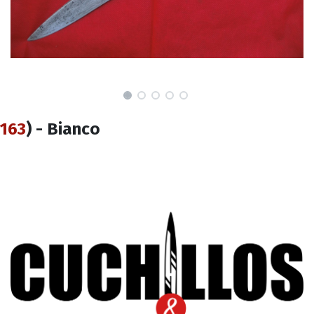
163
) - Bianco