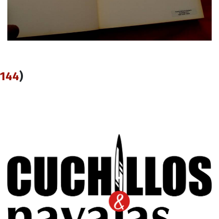
144
)