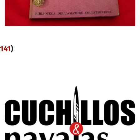
141
)